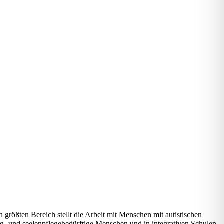
n größten Bereich stellt die Arbeit mit Menschen mit autistischen
g- und seelenpflege­bedürftige Menschen und in integrativen Schulen.