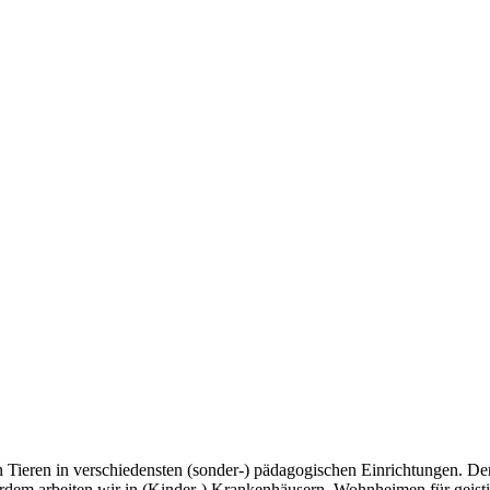
nen Tieren in verschiedensten (sonder-) pädagogischen Einrichtungen. De
rdem arbeiten wir in (Kinder-) Kranken­häusern, Wohnheimen für geisti