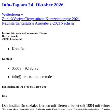
Info-Tag am 24. Oktober 2026
Weiterlesen »
Zurück
Voriger
Tiergestützte Kurzzeittherapie 2021
Nächster
tiergestützte Ausgabe 2-2021
Nächster
Institut für soziales Lernen mit Tieren
Dorfstrasse 6
29690 Lindwedel
Kontakt
Kontakt
05073 - 92 32 82
info@lernen-mit-tieren.de
Bürozeiten Mo-Fr 9:00 bis 12:00 Uhr
Info
Das Institut für soziales Lernen mit Tieren arbeitet seit 1994 mit sei
Zügen dar, sowie die Arbeit mit Schülern von Lernhilfe­schulen. Auße