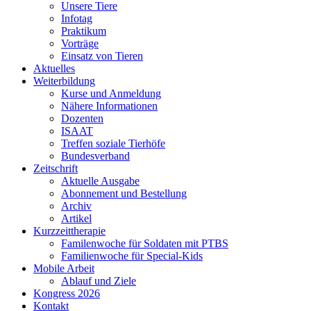
Unsere Tiere
Infotag
Praktikum
Vorträge
Einsatz von Tieren
Aktuelles
Weiterbildung
Kurse und Anmeldung
Nähere Informationen
Dozenten
ISAAT
Treffen soziale Tierhöfe
Bundesverband
Zeitschrift
Aktuelle Ausgabe
Abonnement und Bestellung
Archiv
Artikel
Kurzzeittherapie
Familenwoche für Soldaten mit PTBS
Familienwoche für Special-Kids
Mobile Arbeit
Ablauf und Ziele
Kongress 2026
Kontakt