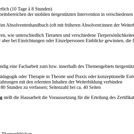
erlich (10 Tage à 8 Stunden)
rbeitsbereichen der mobilen tiergestützten Intervention in verschieden
ch im Absolventenhandbuch (oft mit früheren Absolvent:innen der Weiter
ahren, wie unterschiedlich Tierarten und verschiedene Tierpersönlichkei
er aber bei Einrichtungen oder Einzelpersonen Einblicke gewinnen, die f
dig eine Facharbeit zum bzw. innerhalb des Themengebiets tiergestützt
Pädagogik oder Therapie in Theorie und Praxis oder konzeptionelle En
fahrungen mit den erlernten Inhalten der Weiterbildung verbinden
80 Stunden zu verfassen; Seitenzahl bei ca. 40 Seiten
ng
stellt die Hausarbeit die Voraussetzung für die Erteilung des Zertifi
40 Themenblöcken