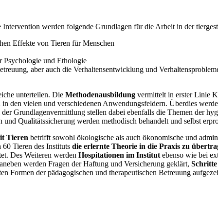
te Intervention werden folgende Grundlagen für die Arbeit in der tierge
schen Effekte von Tieren für Menschen
 Psychologie und Ethologie
Betreuung, aber auch die Verhaltensentwicklung und Verhaltensproblem
eiche unterteilen. Die
Methodenausbildung
vermittelt in erster Linie
eren in den vielen und verschiedenen Anwendungsfeldern. Überdies we
il der Grundlagenvermittlung stellen dabei ebenfalls die Themen der h
n und Qualitätssicherung werden methodisch behandelt und selbst erpro
it Tieren
betrifft sowohl ökologische als auch ökonomische und admini
60 Tieren des Instituts
die erlernte Theorie in die Praxis zu übertr
htet. Des Weiteren werden
Hospitationen im Institut
ebenso wie bei ext
. Daneben werden Fragen der Haftung und Versicherung geklärt,
Schritte
ierten Formen der pädagogischen und therapeutischen Betreuung aufgezei