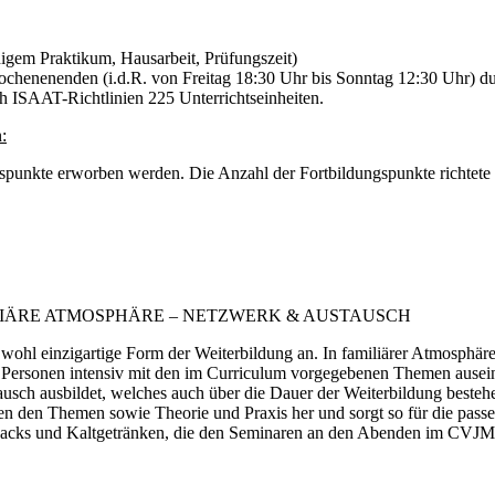
igem Praktikum, Hausarbeit, Prüfungszeit)
chenenenden (i.d.R. von Freitag 18:30 Uhr bis Sonntag 12:30 Uhr) d
h ISAAT-Richtlinien 225 Unterrichtseinheiten.
:
spunkte erworben werden. Die Anzahl der Fortbildungspunkte richtete 
LIÄRE ATMOSPHÄRE – NETZWERK & AUSTAUSCH
land wohl einzigartige Form der Weiterbildung an. In familiärer Atmo
 Personen intensiv mit den im Curriculum vorgegebenen Themen auseina
usch ausbildet, welches auch über die Dauer der Weiterbildung beste
hen den Themen sowie Theorie und Praxis her und sorgt so für die pass
Snacks und Kaltgetränken, die den Seminaren an den Abenden im CVJM-