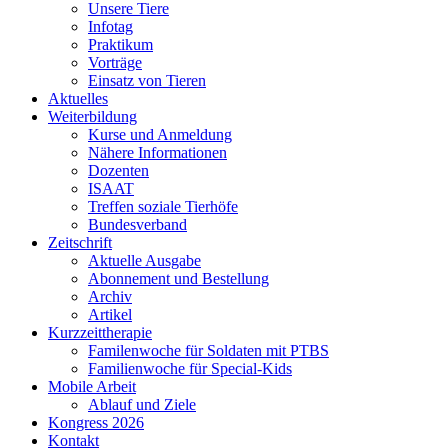
Unsere Tiere
Infotag
Praktikum
Vorträge
Einsatz von Tieren
Aktuelles
Weiterbildung
Kurse und Anmeldung
Nähere Informationen
Dozenten
ISAAT
Treffen soziale Tierhöfe
Bundesverband
Zeitschrift
Aktuelle Ausgabe
Abonnement und Bestellung
Archiv
Artikel
Kurzzeittherapie
Familenwoche für Soldaten mit PTBS
Familienwoche für Special-Kids
Mobile Arbeit
Ablauf und Ziele
Kongress 2026
Kontakt