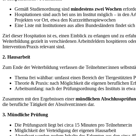
Gemäß Studienordnung sind
mindestens zwei Wochen
erford
Hospitationen sind auch bei uns im Institut möglich – in den A
Projekten vor Ort, etwa den Kurzzeittherapiewochen
Eine Liste mit Institutionen aus allen Bundesländern findet si
Ziel dieser Hospitation ist es, einen Einblick zu erlangen und zu erf
Weiterbildung gezielt in verschiedenen Arbeitsfeldern hospitieren od
Intervention/Praxis relevant sind.
2. Hausarbeit
Zum Ende der Weiterbildung verfassen die Teilnehmer:innen selbststän
Thema frei wählbar: umfasst einen Bereich der Tiergestützten 
Theorie & Praxis: nach Möglichkeit die eigenen beruflichen Er
Arbeitsumfang: nach der Prüfungsordnung des Instituts in etwa 
Zusammen mit den Ergebnissen einer
mündlichen Abschlussprüfu
die berufliche Tätigkeit der Absolvent:innen dar.
3. Mündliche Prüfung
Die Prüfungszeit liegt bei circa 15 Minuten pro Teilnehmer:in
Möglichkeit der Verteidigung der eigenen Hausarbeit
Abgefragt werden zudem Inhalte des Erlernten aus den circa 