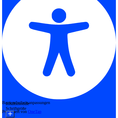
Barrierefreiheitsanpassungen
Inhaltsmodule
Schriftgröße
Präsentiert von
OneTap