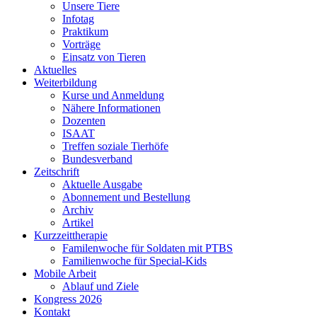
Unsere Tiere
Infotag
Praktikum
Vorträge
Einsatz von Tieren
Aktuelles
Weiterbildung
Kurse und Anmeldung
Nähere Informationen
Dozenten
ISAAT
Treffen soziale Tierhöfe
Bundesverband
Zeitschrift
Aktuelle Ausgabe
Abonnement und Bestellung
Archiv
Artikel
Kurzzeittherapie
Familenwoche für Soldaten mit PTBS
Familienwoche für Special-Kids
Mobile Arbeit
Ablauf und Ziele
Kongress 2026
Kontakt